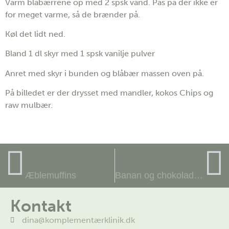
Varm blåbærrene op med 2 spsk vand. Pas på der ikke er
for meget varme, så de brænder på.
Køl det lidt ned.
Bland 1 dl skyr med 1 spsk vanilje pulver
Anret med skyr i bunden og blåbær massen oven på.
På billedet er der drysset med mandler, kokos Chips og
raw mulbær.
TIDLIGERE
NÆSTE
Æblemuffins
Banan og chokolade brownie
Kontakt
dina@komplementærklinik.dk