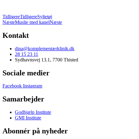
Tidligere
Tidligere
Syltetøj
Næste
Muslie med kanel
Næste
Kontakt
dina@komplementærklinik.dk
28 15 23 11
Sydhavnsvej 13.1, 7700 Thisted
Sociale medier
Facebook
Instagram
Samarbejder
Godhjælp Institute
GMI Institute
Abonnér på nyheder