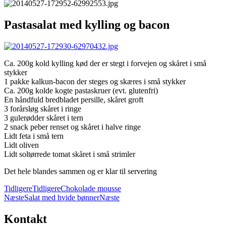
Pastasalat med kylling og bacon
Ca. 200g kold kylling kød der er stegt i forvejen og skåret i små
stykker
1 pakke kalkun-bacon der steges og skæres i små stykker
Ca. 200g kolde kogte pastaskruer (evt. glutenfri)
En håndfuld bredbladet persille, skåret groft
3 forårsløg skåret i ringe
3 gulerødder skåret i tern
2 snack peber renset og skåret i halve ringe
Lidt feta i små tern
Lidt oliven
Lidt soltørrede tomat skåret i små strimler
Det hele blandes sammen og er klar til servering
Tidligere
Tidligere
Chokolade mousse
Næste
Salat med hvide bønner
Næste
Kontakt