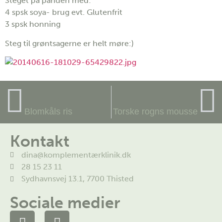
Steget på panden med:
4 spsk soya- brug evt. Glutenfrit
3 spsk honning
Steg til grøntsagerne er helt møre:)
TIDLIGERE
NÆSTE
Blomkåls ris
Torske rogns mousse
Kontakt
dina@komplementærklinik.dk
28 15 23 11
Sydhavnsvej 13.1, 7700 Thisted
Sociale medier