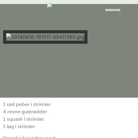
BOOKING
Soya og honning
ristede grøntsager
1 rød peber i strimler
4 revne gulerødder
1 squash i strimler
1 løg i strimler