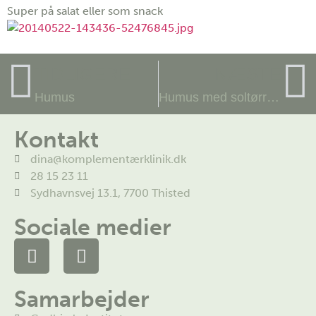
Super på salat eller som snack
TIDLIGERE
NÆSTE
Humus
Humus med soltørrede tomater
Kontakt
dina@komplementærklinik.dk
28 15 23 11
Sydhavnsvej 13.1, 7700 Thisted
Sociale medier
Samarbejder