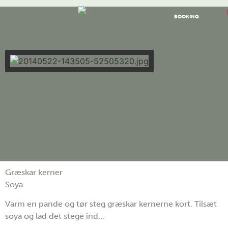
BOOKING
Soya ristede græskar
kerner
Græskar kerner
Soya
Varm en pande og tør steg græskar kernerne kort. Tilsæt
soya og lad det stege ind…