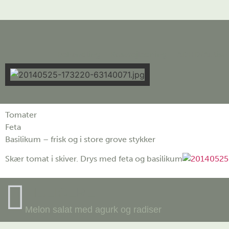
Behandling
Kostvejledning
ADHD/Autis
Tomater
Feta
Basilikum – frisk og i store grove stykker
Skær tomat i skiver. Drys med feta og basilikum
TIDLIGERE
Melon salat med agurk og radiser