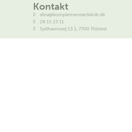
Kontakt
dina@komplementærklinik.dk
28 15 23 11
Sydhavnsvej 13.1, 7700 Thisted