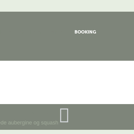
rifter
Aktiviteter
Teamet
BOOKING
alat
NÆSTE
lede aubergine og squash