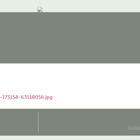
me
Opsk
Tomat s
Gril