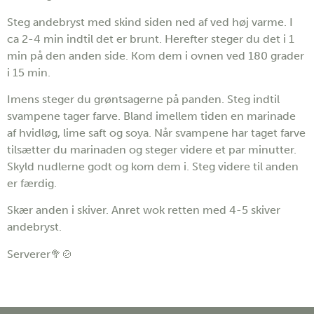
Steg andebryst med skind siden ned af ved høj varme. I
ca 2-4 min indtil det er brunt. Herefter steger du det i 1
min på den anden side. Kom dem i ovnen ved 180 grader
i 15 min.
Imens steger du grøntsagerne på panden. Steg indtil
svampene tager farve. Bland imellem tiden en marinade
af hvidløg, lime saft og soya. Når svampene har taget farve
tilsætter du marinaden og steger videre et par minutter.
Skyld nudlerne godt og kom dem i. Steg videre til anden
er færdig.
Skær anden i skiver. Anret wok retten med 4-5 skiver
andebryst.
Serverer🥦🍲