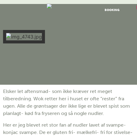
BOOKING
Wok med and
Elsker let aftensmad- som ikke kræver ret meget
tilberedning. Wok retter her i huset er ofte “rester” fra
ugen. Alle de grøntsager der ikke lige er blevet spist som
planlagt- kød fra fryseren og så nogle nudler.
Her er jeg blevet ret stor fan af nudler lavet af svampe-
konjac svampe. De er gluten fri- mælkefri- fri for stivelse-