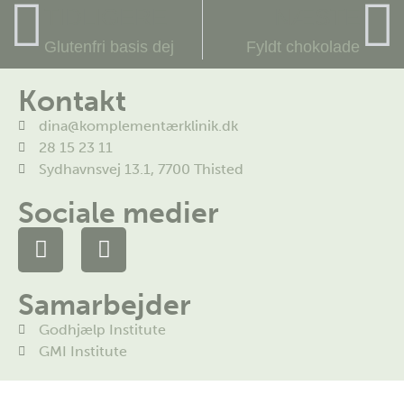
TIDLIGERE
NÆSTE
Glutenfri basis dej
Fyldt chokolade
Kontakt
dina@komplementærklinik.dk
28 15 23 11
Sydhavnsvej 13.1, 7700 Thisted
Sociale medier
Samarbejder
Godhjælp Institute
GMI Institute