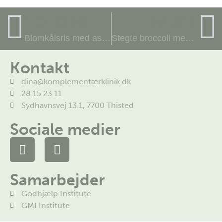
TIDLIGERE
NÆSTE
Blomkålsris med asiatisk smag:)
Stegte broccoli med linsecreme
Kontakt
dina@komplementærklinik.dk
28 15 23 11
Sydhavnsvej 13.1, 7700 Thisted
Sociale medier
Samarbejder
Godhjælp Institute
GMI Institute