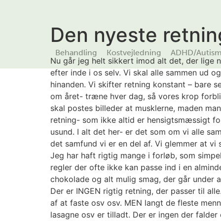
Den nyeste retnin
Behandling
Kostvejledning
ADHD/Autis
Nu går jeg helt sikkert imod alt det, der lig
efter inde i os selv. Vi skal alle sammen ud 
hinanden. Vi skifter retning konstant – bare s
om året- træne hver dag, så vores krop forbl
skal postes billeder at musklerne, maden man
retning- som ikke altid er hensigtsmæssigt for
usund. I alt det her- er det som om vi alle s
det samfund vi er en del af. Vi glemmer at v
Jeg har haft rigtig mange i forløb, som simpel
regler der ofte ikke kan passe ind i en almind
chokolade og alt mulig smag, der går under at
Der er INGEN rigtig retning, der passer til al
af at faste osv osv. MEN langt de fleste menne
lasagne osv er tilladt. Der er ingen der falde