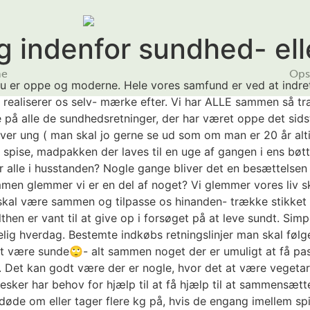
g indenfor sundhed- ell
me
Opsk
e nu er oppe og moderne. Hele vores samfund er ved at indre
og realiserer os selv- mærke efter. Vi har ALLE sammen så t
e på alle de sundhedsretninger, der har været oppe det sids
iver ung ( man skal jo gerne se ud som om man er 20 år alt
 spise, madpakken der laves til en uge af gangen i ens bøt
 alle i husstanden? Nogle gange bliver det en besættelsen at
ammen glemmer vi er en del af noget? Vi glemmer vores liv sk
i skal være sammen og tilpasse os hinanden- trække stikke
then er vant til at give op i forsøget på at leve sundt. Sim
elig hverdag. Bestemte indkøbs retningslinjer man skal følg
 være sunde🙄- alt sammen noget der er umuligt at få passe
le. Det kan godt være der er nogle, hvor det at være vegetar
sker har behov for hjælp til at få hjælp til at sammensætte
r døde om eller tager flere kg på, hvis de engang imellem sp