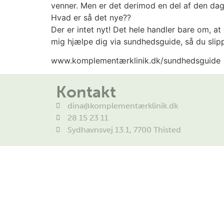
venner. Men er det derimod en del af den dagl
Hvad er så det nye??
Der er intet nyt! Det hele handler bare om, at
mig hjælpe dig via sundhedsguide, så du slipp
www.komplementærklinik.dk/sundhedsguide
Kontakt
dina@komplementærklinik.dk
28 15 23 11
Sydhavnsvej 13.1, 7700 Thisted