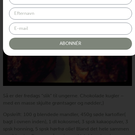
ABONNÉR
Så er der fredags “slik” til ungerne. Chokolade kugler –
med en masse skjulte grøntsager og nødder;)
Opskrift: 100 g blendede mandler, 450g søde kartofler(
bagt i ovnen inden), 1 dl kokosmel, 3 spsk kakaopulver, 3
spsk honning, 5 spsk hørfrø olie! Bland det hele sammen