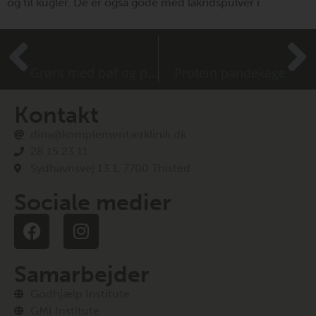
og til kugler. De er også gode med lakridspulver i
TIDLIGERE
NÆSTE
Grønt med bøf og pølser
Protein pandekage
Kontakt
dina@komplementærklinik.dk
28 15 23 11
Sydhavnsvej 13.1, 7700 Thisted
Sociale medier
Samarbejder
Godhjælp Institute
GMI Institute