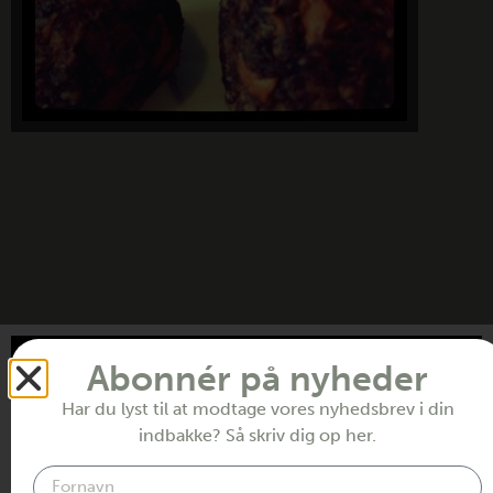
fredags “slik” til
ungerne
Abonnér på nyheder
Har du lyst til at modtage vores nyhedsbrev i din
indbakke? Så skriv dig op her.