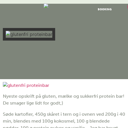
BOOKING
Glutenfri proteinbar
Nyeste opskrift på gluten, mælke og sukkerfri protein bar!
De smager lige lidt for godt;)
Søde kartofler, 450g skåret i tern og i ovnen ved 200g i 40
min, blendes med 100g kokosmel, 100 g blendede
nødder, 100 g protein pulver og vanilje… Jeg har brugt