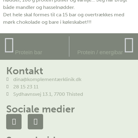
både mandler og hasselnødder.
Det hele skal formes til ca 15 bar og overtrækkes med
mørk chokolade og bare i køleskabet!!!
TIDLIGERE
NÆSTE
Protein bar
Protein / energibar
Kontakt
dina@komplementærklinik.dk
28 15 23 11
Sydhavnsvej 13.1, 7700 Thisted
Sociale medier