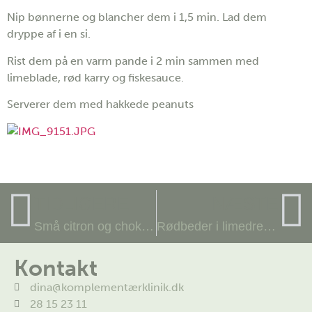
Nip bønnerne og blancher dem i 1,5 min. Lad dem
dryppe af i en si.
Rist dem på en varm pande i 2 min sammen med
limeblade, rød karry og fiskesauce.
Serverer dem med hakkede peanuts
TIDLIGERE
NÆSTE
Små citron og chokolade kager
Rødbeder i limedressing
Kontakt
dina@komplementærklinik.dk
28 15 23 11