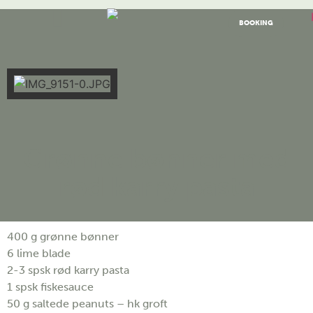
BOOKING
Grønne bønner med
rød karry pasta
400 g grønne bønner
6 lime blade
2-3 spsk rød karry pasta
1 spsk fiskesauce
50 g saltede peanuts – hk groft