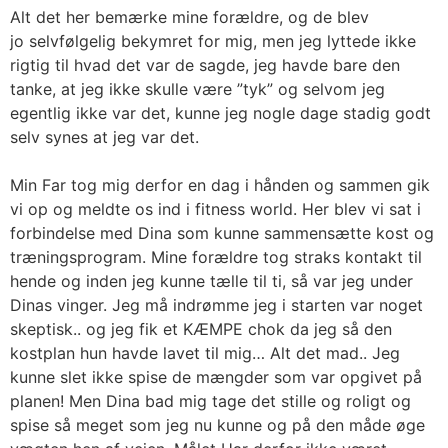
Alt det her
bemærke mine forældre, og de blev
jo
selvfølgelig bekymret for mig, men jeg lyttede ikke
rigtig til
hvad det var de sagde, jeg havde bare den
tanke, at jeg ikke skulle være ”tyk” og selvom jeg
egentlig ikke var det, kunne jeg nogle dage stadig godt
selv synes at jeg var det.
Min Far tog mig derfor en dag i hånden og sammen gik
vi op og meldte os ind i fitness
world
. Her blev vi sat i
forbindelse med Dina som kunne sammensætte kost og
træningsprogram. Mine forældre tog straks kontakt til
hende og inden jeg kunne tælle til ti, så var jeg under
Dinas vinger. Jeg må indrømme jeg i starten var noget
skeptisk.. og jeg fik et KÆMPE chok da jeg så den
kostplan hun havde lavet til mig… Alt det mad.. Jeg
kunne slet ikke spise de mængder som var opgivet på
planen! Men Dina bad mig tage det stille og roligt og
spise så meget som jeg nu kunne og på den måde øge