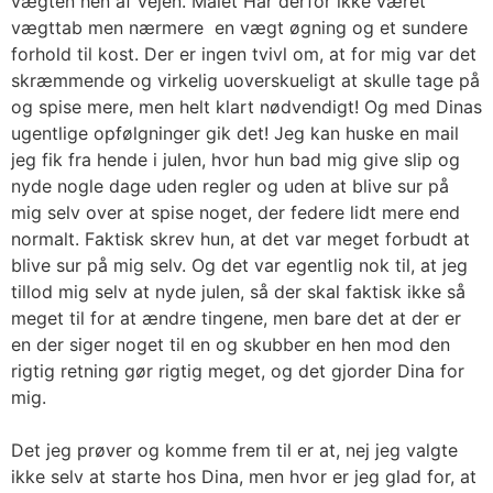
vægten hen af vejen. Målet Har derfor ikke været
vægttab men nærmere en vægt øgning
og et sundere
forhold til kost
.
Der er ingen tvivl om, at for mig var det
skræmmende og virkelig uoverskueligt at skulle tage på
og spise mere, men helt klart nødvendigt! Og med Dinas
ugentlige opfølgninger gik det! Jeg kan huske en mail
jeg fik fra hende i julen, hvor hun bad mig give slip og
nyde nogle dage uden regler og uden at blive sur på
mig selv over at spise noget, der federe lidt mere end
normalt. Faktisk skrev hun, at det var meget forbudt at
blive sur på mig selv. Og det var egentlig nok til, at jeg
tillod mig selv at nyde julen, så der skal faktisk ikke så
meget til for at ændre tingene, men bare det at der er
en der siger noget til en og skubber en hen mod den
rigtig retning gør rigtig meget, og det gjorder Dina for
mig.
Det jeg prøver og komme frem til er at, nej jeg valgte
ikke selv at starte hos Dina,
men hvor er jeg glad for, at