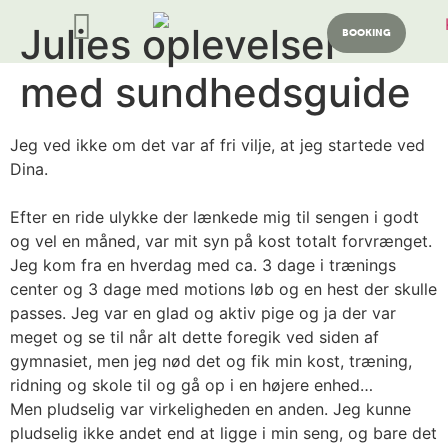
Julies oplevelser
BOOKING
med sundhedsguide
Jeg ved ikke om det var af fri vilje, at jeg startede ved
Dina.
Efter en ride ulykke der lænkede mig til sengen i godt
og vel en måned, var mit syn på kost totalt forvrænget.
Jeg kom fra en hverdag med ca. 3 dage i trænings
center og 3 dage med motions løb og en hest der skulle
passes. Jeg var en glad og aktiv pige og ja der var
meget og se til når alt dette foregik ved siden af
gymnasiet, men jeg nød det og fik min kost, træning,
ridning og skole til og gå op i en højere enhed…
Men pludse
lig var virkeligheden en anden
. Jeg kunne
pludselig ikke andet end at ligge i min seng, og bare det