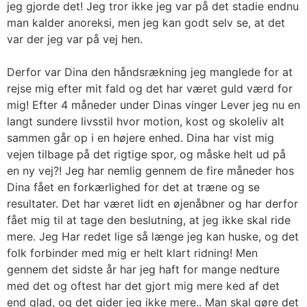
jeg gjorde det! Jeg tror ikke jeg var på det stadie endnu
man kalder anoreksi, men jeg kan godt selv se, at det
var der jeg var på vej hen.
Derfor var Dina den håndsrækning jeg manglede for at
rejse mig efter mit fald og det har været guld værd for
mig! Efter 4 måneder under Dinas vinger Lever jeg nu en
langt sundere livsstil hvor motion, kost og skoleliv alt
sammen går op i en højere enhed. Dina har vist mig
vejen tilbage på det rigtige spor, og måske helt ud på
en ny vej?! Jeg har nemlig gennem de fire måneder hos
Dina fået en forkærlighed for det at træne og se
resultater. Det har været lidt en øjenåbner og har derfor
fået mig til at tage den beslutning, at jeg ikke skal ride
mere. Jeg Har redet lige så længe jeg kan huske, og det
folk forbinder med mig er helt klart ridning! Men
gennem det sidste år har jeg haft for mange nedture
med det og oftest har det gjort mig mere ked af det
end glad, og det gider jeg ikke mere.. Man skal gøre det