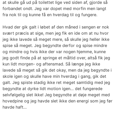
at skulle gå ud på toilettet lige ved siden af, gjorde så
forbandet ondt.
Jeg var dopet med morfin men langt
fra nok til og kunne få en hverdag til og fungere.
Hvad der gik galt i løbet af den måned i sengen er nok
svært præcis at sige, men jeg fik en ide om at nu hvor
jeg ikke lavede så meget mere, så skulle jeg heller ikke
spise så meget. Jeg begyndte derfor og spise mindre
og mindre og hvis ikke der var nogen hjemme, kunne
jeg godt finde på at springe et måltid over, altså fik jeg
kun lidt morgen- og aftensmad. Så længe jeg ikke
lavede så meget så gik det okay, men da jeg begyndte i
skole igen og skulle have min hverdag i gang, gik det
galt. Jeg spiste stadig ikke ret meget samtidig med jeg
begyndte at dyrke lidt motion igen… det fungerede
selvfølgelig slet ikke! Jeg begyndte at døje meget med
hovedpine og jeg havde slet ikke den energi som jeg før
havde haft…