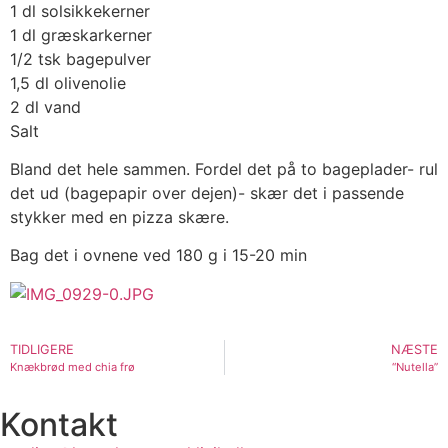
1 dl solsikkekerner
1 dl græskarkerner
1/2 tsk bagepulver
1,5 dl olivenolie
2 dl vand
Salt
Bland det hele sammen. Fordel det på to bageplader- rul
det ud (bagepapir over dejen)- skær det i passende
stykker med en pizza skære.
Bag det i ovnene ved 180 g i 15-20 min
TIDLIGERE
NÆSTE
Knækbrød med chia frø
“Nutella”
Kontakt