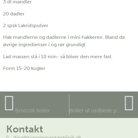
3 dl mandler
20 dadler
2 spsk Lakridspulver
Hak mandlerne og dadlerne i mini hakkeren. Bland de
øvrige ingredienser i og rør grundigt.
Lad massen stå i 10 min- så bliver den mere fast.
Form 15-20 kugler.
TIDLIGERE
NÆSTE
Broccoli boller
Boller af rødbede pulp
Kontakt
dina@komplementærklinik.dk