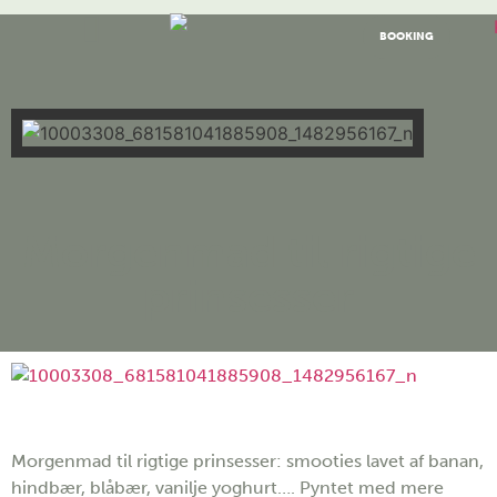
BOOKING
Morgenmad til rigtige
prinsesser
Morgenmad til rigtige prinsesser: smooties lavet af banan,
hindbær, blåbær, vanilje yoghurt…. Pyntet med mere