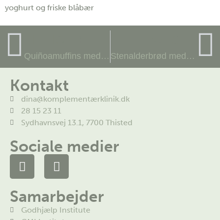
yoghurt og friske blåbær
TIDLIGERE
NÆSTE
Quiñoamuffins med hindbær, valnødder, abrikoser
Stenalderbrød med tranebær
Kontakt
dina@komplementærklinik.dk
28 15 23 11
Sydhavnsvej 13.1, 7700 Thisted
Sociale medier
Samarbejder
Godhjælp Institute