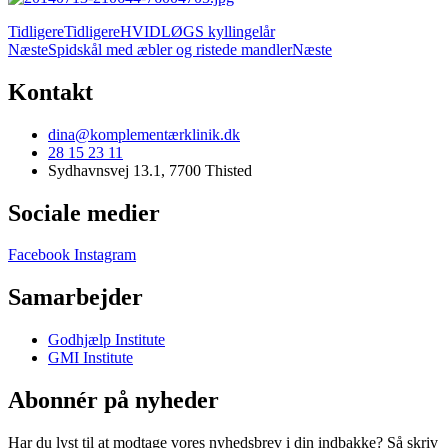
Tidligere
Tidligere
HVIDLØGS kyllingelår
Næste
Spidskål med æbler og ristede mandler
Næste
Kontakt
dina@komplementærklinik.dk
28 15 23 11
Sydhavnsvej 13.1, 7700 Thisted
Sociale medier
Facebook
Instagram
Samarbejder
Godhjælp Institute
GMI Institute
Abonnér på nyheder
Har du lyst til at modtage vores nyhedsbrev i din indbakke? Så skriv