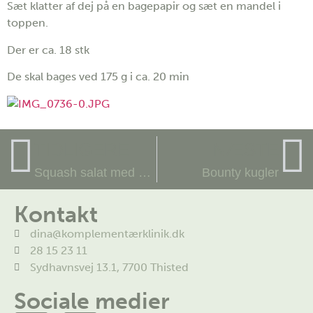
Sæt klatter af dej på en bagepapir og sæt en mandel i
toppen.
Der er ca. 18 stk
De skal bages ved 175 g i ca. 20 min
TIDLIGERE
NÆSTE
Squash salat med parmesan
Bounty kugler
Kontakt
dina@komplementærklinik.dk
28 15 23 11
Sydhavnsvej 13.1, 7700 Thisted
Sociale medier