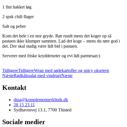
1 fint hakket løg
2 spsk chili flager
Salt og peber
Kom det hele i en stor gryde. Rør rundt mens det koger op så
pastaen ikke klumper sammen. Lad det koge – mens du røre god i
det. Der skal stadig være lidt bid i pastaen.
Serverer med friske krydderurter og evt lidt parmesan:)
Tidligere
Tidligere
Wrap med sødekartofler og spicy oksetern
Næste
Rødkålssalat med vindruer
Næste
Kontakt
dina@komplementærklinik.dk
28 15 23 11
Sydhavnsvej 13.1, 7700 Thisted
Sociale medier