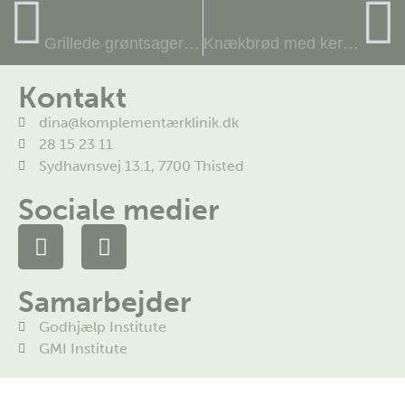
TIDLIGERE
NÆSTE
Grillede grøntsager og cous cous
Knækbrød med kerner, frø og æg
Kontakt
dina@komplementærklinik.dk
28 15 23 11
Sydhavnsvej 13.1, 7700 Thisted
Sociale medier
Samarbejder
Godhjælp Institute
GMI Institute