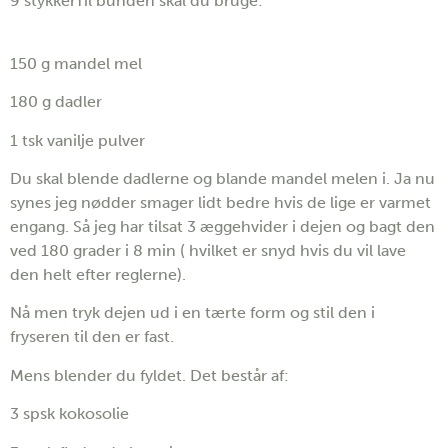
9 stykkerTil bunden skal du bruge:
150 g mandel mel
180 g dadler
1 tsk vanilje pulver
Du skal blende dadlerne og blande mandel melen i. Ja nu
synes jeg nødder smager lidt bedre hvis de lige er varmet
engang. Så jeg har tilsat 3 æggehvider i dejen og bagt den
ved 180 grader i 8 min ( hvilket er snyd hvis du vil lave
den helt efter reglerne).
Nå men tryk dejen ud i en tærte form og stil den i
fryseren til den er fast.
Mens blender du fyldet. Det består af:
3 spsk kokosolie