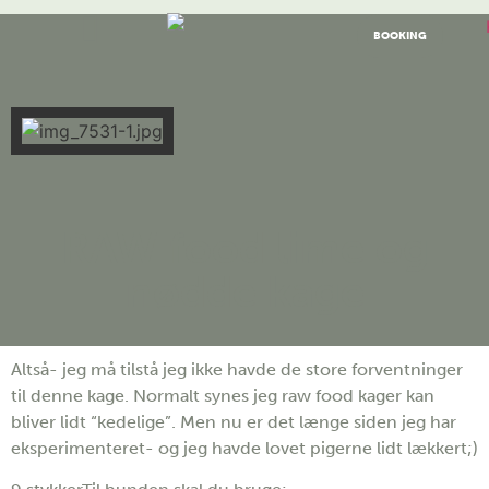
BOOKING
RAW food lime og
nødde kage
Altså- jeg må tilstå jeg ikke havde de store forventninger
til denne kage. Normalt synes jeg raw food kager kan
bliver lidt “kedelige”. Men nu er det længe siden jeg har
eksperimenteret- og jeg havde lovet pigerne lidt lækkert;)