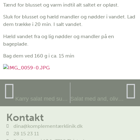
Tænd for blusset og varm indtil alt saltet er opløst.
Sluk for blusset og hæld mandler og nødder i vandet. Lad
dem trække i 20 min. I salt vandet.
Hæld vandet fra og lig nødder og mandler på en
bageplade.
Bag dem ved 160 g i ca. 15 min
TIDLIGERE
NÆSTE
Karry salat med sunde fedtstoffer
Salat med and, oliven og granatæble
Kontakt
dina@komplementærklinik.dk
28 15 23 11