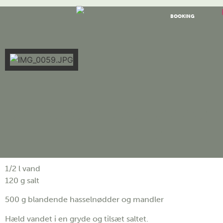
BOOKING
Saltede hasselnødder
og mandler
1/2 l vand
120 g salt
500 g blandende hasselnødder og mandler
Hæld vandet i en gryde og tilsæt saltet.