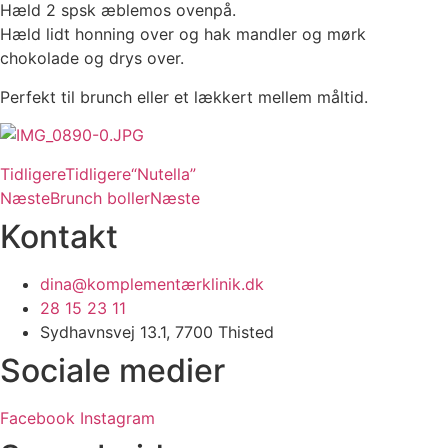
Hæld 2 spsk æblemos ovenpå.
Hæld lidt honning over og hak mandler og mørk
chokolade og drys over.
Perfekt til brunch eller et lækkert mellem måltid.
Tidligere
Tidligere
“Nutella”
Næste
Brunch boller
Næste
Kontakt
dina@komplementærklinik.dk
28 15 23 11
Sydhavnsvej 13.1, 7700 Thisted
Sociale medier
Facebook
Instagram