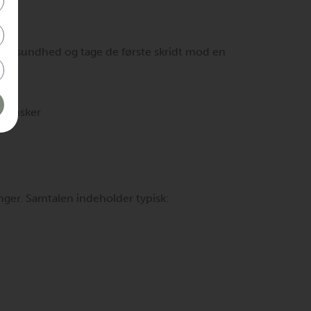
 din sundhed og tage de første skridt mod en
g ønsker
ger. Samtalen indeholder typisk: