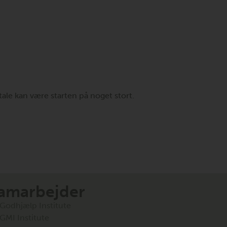
tale kan være starten på noget stort.
amarbejder
Godhjælp Institute
GMI Institute