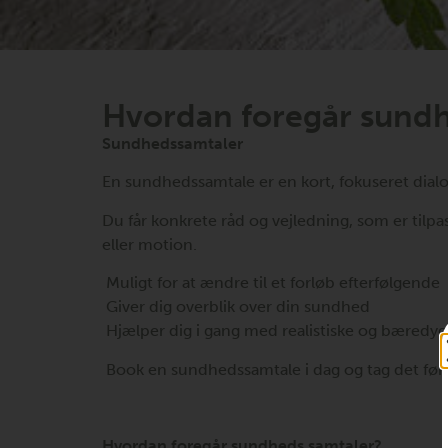
Hvordan foregår sundh
Sundhedssamtaler
En sundhedssamtale er en kort, fokuseret dialo
Du får konkrete råd og vejledning, som er tilpass
eller motion.
Muligt for at ændre til et forløb efterfølgende
Giver dig overblik over din sundhed
Hjælper dig i gang med realistiske og bæredy
Book en sundhedssamtale i dag og tag det før
Hvordan foregår sundheds samtaler?