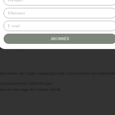
kus
ialog, der giver dig mulighed for at genskabe overblik over
øde dig, hvor du er, og kan hjælpe dig med at:
r bedst til dig.
ABONNÉR
and gennem grundig gennemgang af dine symptomer, historik o
 helbred og velvæ
en bliver der taget udgangspunkt i dine behov og målsætnin
og nuværende udfordringer.
dan du kan tage det næste skridt.