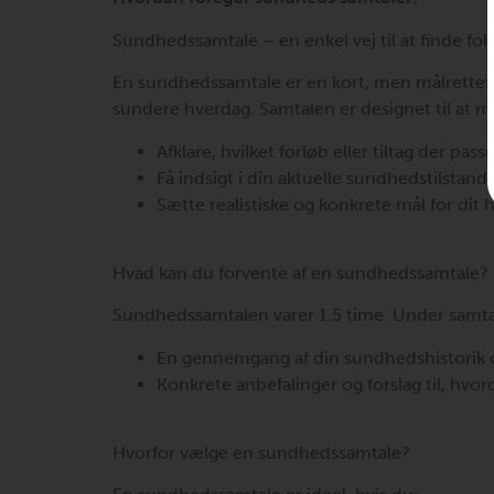
Sundhedssamtale – en enkel vej til at finde fo
En sundhedssamtale er en kort, men målrettet d
sundere hverdag. Samtalen er designet til at m
Afklare, hvilket forløb eller tiltag der passe
Få indsigt i din aktuelle sundhedstilst
Sætte realistiske og konkrete mål for dit
Hvad kan du forvente af en sundhedssamtale?
Sundhedssamtalen varer 1.5 time. Under samtal
En gennemgang af din sundhedshistorik 
Konkrete anbefalinger og forslag til, hvor
Hvorfor vælge en sundhedssamtale?