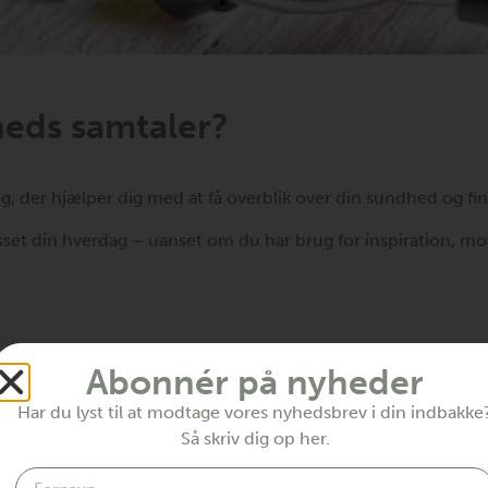
eds samtaler?
g, der hjælper dig med at få overblik over din sundhed og fin
et din hverdag – uanset om du har brug for inspiration, motivati
gtige ændringer
Abonnér på nyheder
ste skridt mod en sundere og mere balanceret hverdag.
Har du lyst til at modtage vores nyhedsbrev i din indbakke
Så skriv dig op her.