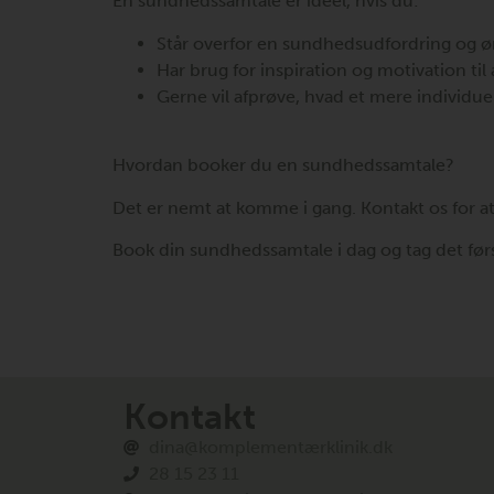
En sundhedssamtale er ideel, hvis du:
Står overfor en sundhedsudfordring og øn
Har brug for inspiration og motivation t
Gerne vil afprøve, hvad et mere individue
Hvordan booker du en sundhedssamtale?
Det er nemt at komme i gang. Kontakt os for at 
Book din sundhedssamtale i dag og tag det fø
Kontakt
dina@komplementærklinik.dk
28 15 23 11