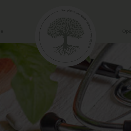
me
Opsk