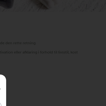
de den rette retning.
on eller afklaring i forhold til livsstil, kost
?