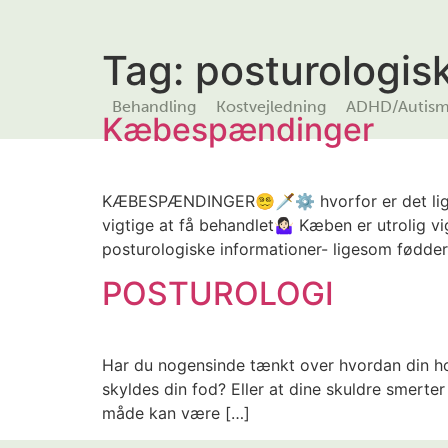
Tag:
posturologis
Behandling
Kostvejledning
ADHD/Autis
Kæbespændinger
KÆBESPÆNDINGER😵‍💫🗡⚙️ hvorfor er det lige
vigtige at få behandlet🤷🏻‍♀️ Kæben er utrolig
posturologiske informationer- ligesom fødde
POSTUROLOGI
Har du nogensinde tænkt over hvordan din hol
skyldes din fod? Eller at dine skuldre smert
måde kan være […]