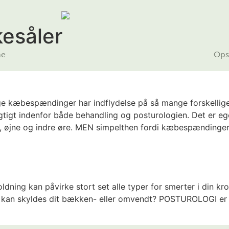
kesåler
me
Opsk
 kæbespændinger har indflydelse på så mange forskellige
 vigtigt indenfor både behandling og posturologien. Det er eg
r, øjne og indre øre. MEN simpelthen fordi kæbespændinger
dning kan påvirke stort set alle typer for smerter i din k
er kan skyldes dit bækken- eller omvendt? POSTUROLOGI er h