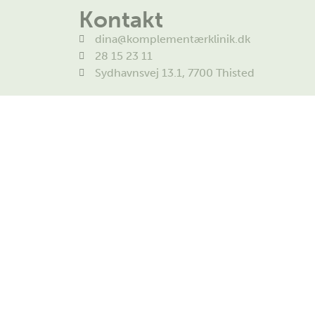
Kontakt
dina@komplementærklinik.dk
28 15 23 11
Sydhavnsvej 13.1, 7700 Thisted