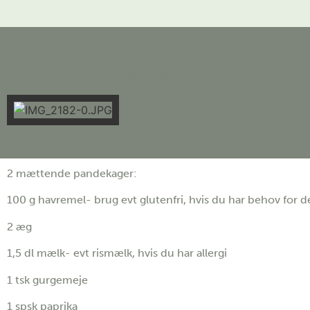
Behandling
Kostvejledning
ADHD/Autis
2 mættende pandekager:
100 g havremel- brug evt glutenfri, hvis du har behov for d
2 æg
1,5 dl mælk- evt rismælk, hvis du har allergi
1 tsk gurgemeje
1 spsk paprika