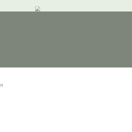
me
Opsk
Havrepande
papri
et