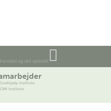
NÆSTE
Fennikel og rød spidskål
amarbejder
Godhjælp Institute
GMI Institute