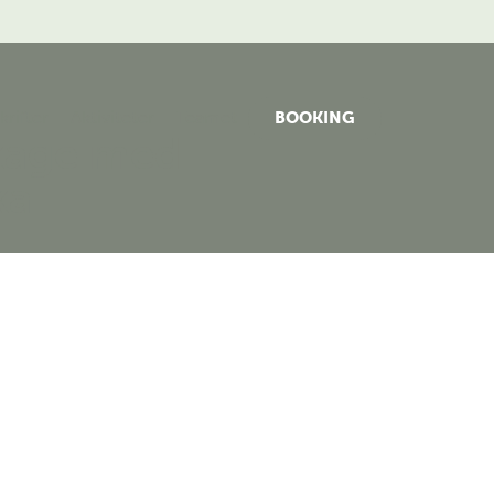
rifter
Aktiviteter
Teamet
BOOKING
kage med
ka