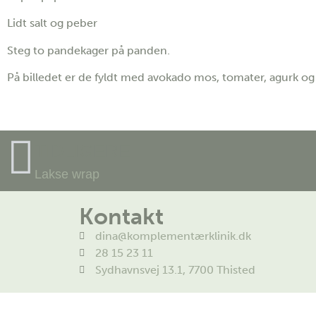
Lidt salt og peber
Steg to pandekager på panden.
På billedet er de fyldt med avokado mos, tomater, agurk og
TIDLIGERE
Lakse wrap
Kontakt
dina@komplementærklinik.dk
28 15 23 11
Sydhavnsvej 13.1, 7700 Thisted