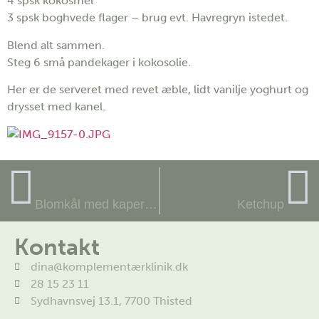
4 spsk kokosmel
3 spsk boghvede flager – brug evt. Havregryn istedet.
Blend alt sammen.
Steg 6 små pandekager i kokosolie.
Her er de serveret med revet æble, lidt vanilje yoghurt og
drysset med kanel.
TIDLIGERE
NÆSTE
Blomkål med kapers og sennep
Ketchup
Kontakt
dina@komplementærklinik.dk
28 15 23 11
Sydhavnsvej 13.1, 7700 Thisted