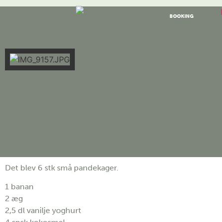
BOOKING
Pandekager med
yoghurt og kokosmel
Det blev 6 stk små pandekager.
1 banan
2 æg
2,5 dl vanilje yoghurt