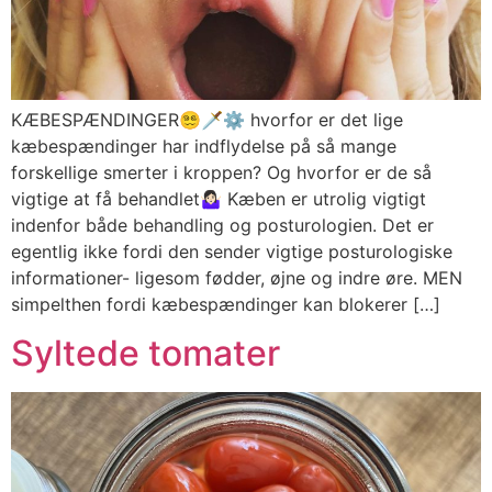
KÆBESPÆNDINGER😵‍💫🗡⚙️ hvorfor er det lige
kæbespændinger har indflydelse på så mange
forskellige smerter i kroppen? Og hvorfor er de så
vigtige at få behandlet🤷🏻‍♀️ Kæben er utrolig vigtigt
indenfor både behandling og posturologien. Det er
egentlig ikke fordi den sender vigtige posturologiske
informationer- ligesom fødder, øjne og indre øre. MEN
simpelthen fordi kæbespændinger kan blokerer […]
Syltede tomater