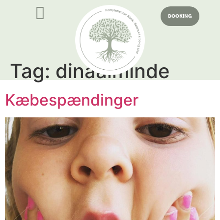
BOOKING
Tag:
dinaalminde
Kæbespændinger