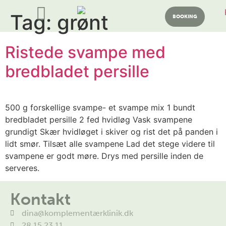
Tag:
grønt
BOOKING
Ristede svampe med
bredbladet persille
500 g forskellige svampe- et svampe mix 1 bundt
bredbladet persille 2 fed hvidløg Vask svampene
grundigt Skær hvidløget i skiver og rist det på panden i
lidt smør. Tilsæt alle svampene Lad det stege videre til
svampene er godt møre. Drys med persille inden de
serveres.
Kontakt
dina@komplementærklinik.dk
28 15 23 11