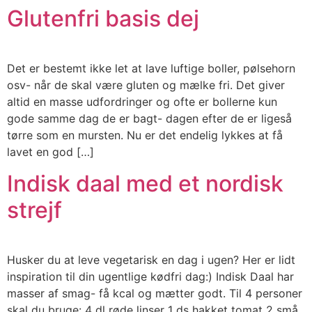
Glutenfri basis dej
Det er bestemt ikke let at lave luftige boller, pølsehorn
osv- når de skal være gluten og mælke fri. Det giver
altid en masse udfordringer og ofte er bollerne kun
gode samme dag de er bagt- dagen efter de er ligeså
tørre som en mursten. Nu er det endelig lykkes at få
lavet en god […]
Indisk daal med et nordisk
strejf
Husker du at leve vegetarisk en dag i ugen? Her er lidt
inspiration til din ugentlige kødfri dag:) Indisk Daal har
masser af smag- få kcal og mætter godt. Til 4 personer
skal du bruge: 4 dl røde linser 1 ds hakket tomat 2 små