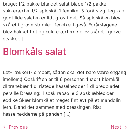
bruge: 1/2 bakke blandet salat blade 1/2 pakke
sukkerærter 1/2 spidskål 1 fennikel 3 forårsløg Jeg kan
godt lide salaten er lidt grov i det. Så spidskålen blev
skåret i grove strimler- fennikel ligeså. Forårsløgene
blev hakket fint og sukkerærterne blev skåret i grove
stykker. […]
Blomkåls salat
Let- lækkert- simpelt, sådan skal det bare være engang
imellem:) Opskriften er til 6 personer: 1 stort blomkål 1
dl tranebær 1 dl ristede hasselnødder 1 dl bredbladet
persille Dressing: 1 spsk rapsolie 3 spsk æblecider
eddike Skær blomkålet meget fint evt på et mandolin
jern. Bland det sammen med dressingen. Rist
hasselnødderne på panden […]
←
Previous
Next
→